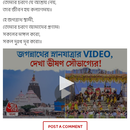
তোমার চরণে যে আশ্রয় নেয়,
তার জীবন হয় কল্যাণময়॥
হে জগন্নাথ স্বামী,
তোমার চরণে আমাদের প্রণাম।
সকলের মঙ্গল করো,
সকল দুঃখ দূর করো॥
POST A COMMENT