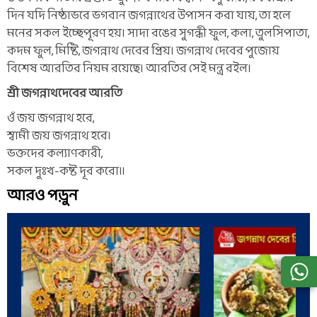
দিন যদি নিষ্ঠাভরে ভগবান জগন্নাথের উপাসন করা যায়, তা হলে
মনের সকল ইচ্ছেপূরণ হয়। সাদা রঙের সুগন্ধী ফুল, কলা, তুলসিপাতা,
কদম ফুল, মিষ্টি, জগন্নাথ দেবের প্রিয়। জগন্নাথ দেবের পুজোয়
বিশেষ আরতির নিয়ম রয়েছে। আরতির সেই মন্ত্র রইল।
শ্রী জগন্নাথদেবের আরতি
ওঁ জয় জগন্নাথ হরে,
স্বামী জয় জগন্নাথ হরে।
ভক্তদের কল্যাণকারী,
সকল দুঃখ-কষ্ট দূর করো॥
আরও পড়ুন