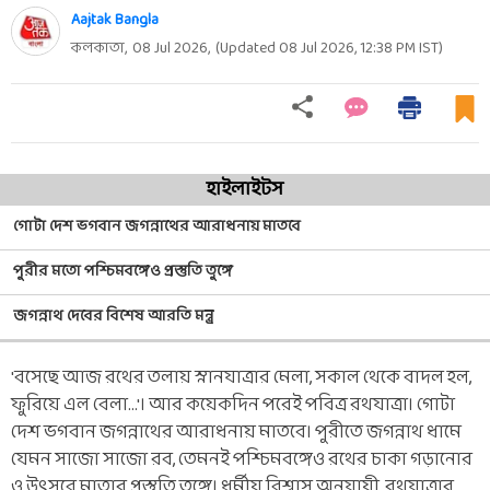
Aajtak Bangla
কলকাতা,
08 Jul 2026
,
(Updated
08 Jul 2026, 12:38 PM
IST)
হাইলাইটস
গোটা দেশ ভগবান জগন্নাথের আরাধনায় মাতবে
পুরীর মতো পশ্চিমবঙ্গেও প্রস্তুতি তুঙ্গে
জগন্নাথ দেবের বিশেষ আরতি মন্ত্র
'বসেছে আজ রথের তলায় স্নানযাত্রার মেলা, সকাল থেকে বাদল হল,
ফুরিয়ে এল বেলা...'। আর কয়েকদিন পরেই পবিত্র রথযাত্রা। গোটা
দেশ ভগবান জগন্নাথের আরাধনায় মাতবে। পুরীতে জগন্নাথ ধামে
যেমন সাজো সাজো রব, তেমনই পশ্চিমবঙ্গেও রথের চাকা গড়ানোর
ও উত্‍সবে মাতার প্রস্তুতি তুঙ্গে। ধর্মীয় বিশ্বাস অনুযায়ী, রথযাত্রার