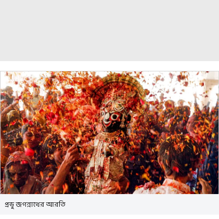
প্রভু জগন্নাথের আরতি