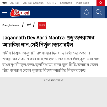
বাংলা
Aaj Tak
Aaj Tak Campus
GNTTV
Lallantop
India Today
Business
Bangla News
ধর্ম
উৎসব
Jagannath Dev Aarti Mantra: প্রভু জগন্নাথের
আরতির গান, সেই নির্ভুল স্তোত্র রইল
ধর্মীয় বিশ্বাস অনুযায়ী, রথযাত্রার দিন যদি নিষ্ঠাভরে ভগবান
জগন্নাথের উপাসন করা যায়, তা হলে মনের সকল ইচ্ছেপূরণ হয়। সাদা
রঙের সুগন্ধী ফুল, কলা, তুলসিপাতা, কদম ফুল, মিষ্টি, জগন্নাথ দেবের
প্রিয়। জগন্নাথ দেবের পুজোয় বিশেষ আরতির নিয়ম রয়েছে।
ADVERTISEMENT