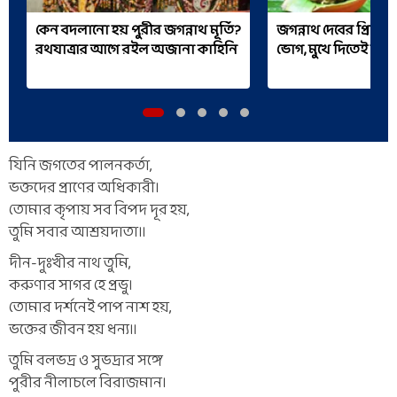
কেন বদলানো হয় পুরীর জগন্নাথ মূর্তি?
জগন্নাথ দেবের প্রিয় 
রথযাত্রার আগে রইল অজানা কাহিনি
ভোগ, মুখে দিতেই অমৃ
যিনি জগতের পালনকর্তা,
ভক্তদের প্রাণের অধিকারী।
তোমার কৃপায় সব বিপদ দূর হয়,
তুমি সবার আশ্রয়দাতা॥
দীন-দুঃখীর নাথ তুমি,
করুণার সাগর হে প্রভু।
তোমার দর্শনেই পাপ নাশ হয়,
ভক্তের জীবন হয় ধন্য॥
তুমি বলভদ্র ও সুভদ্রার সঙ্গে
পুরীর নীলাচলে বিরাজমান।