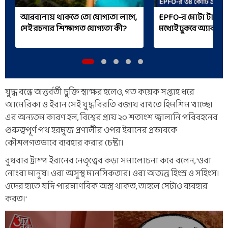
আরবানায় থাকতে তো যোগ্যতা লাগে,
EPFO-র মোটা টাকা সু
সেই রচনার শিক্ষাগত যোগ্যতা কী?
মধ্যেই ঢুকবে অ্যাকাউন্
যুদ্ধ বন্ধে অন্তর্বর্তী চুক্তি স্বাক্ষর হলেও, গত কয়েক সপ্তাহ ধরে
আমেরিকা ও ইরান সেই যুদ্ধবিরতি বজায় রাখতে হিমশিম খাচ্ছে।
এর অন্যতম কারণ হল, বিশ্বের প্রায় ২০ শতাংশ জ্বালানি পরিবহনের
গুরুত্বপূর্ণ পথ হরমুজ প্রণালীর ওপর ইরানের প্রভাবকে
কৌশলগতভাবে ব্যবহার করার চেষ্টা।
বুধবার ট্রাম্প ইরানের নেতৃত্বের কড়া সমালোচনা করে বলেন, 'ওরা
নোংরা মানুষ। ওরা অসুস্থ মানসিকতার। ওরা অত্যন্ত হিংস্র ও সহিংস।
ওদের হাতে যদি পারমাণবিক অস্ত্র থাকত, তাহলে সেটাও ব্যবহার
করত।'