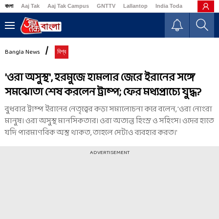
বাংলা
Aaj Tak
Aaj Tak Campus
GNTTV
Lallantop
India Today
Business
Bangla News
বিশ্ব
'ওরা অসুস্থ', হরমুজে হামলার জেরে ইরানের সঙ্গে
সমঝোতা শেষ করলেন ট্রাম্প; ফের মধ্যপ্রাচ্যে যুদ্ধ?
বুধবার ট্রাম্প ইরানের নেতৃত্বের কড়া সমালোচনা করে বলেন, 'ওরা নোংরা
মানুষ। ওরা অসুস্থ মানসিকতার। ওরা অত্যন্ত হিংস্র ও সহিংস। ওদের হাতে
যদি পারমাণবিক অস্ত্র থাকত, তাহলে সেটাও ব্যবহার করত।'
ADVERTISEMENT