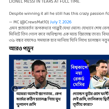
LIONEL MESSI IN TEARS AT FULL TIME.
Despite winning it all he still has this crazy passion 
— MC (@CrewsMat10)
July 7, 2026
এমন প্রত্যাবর্তন রূপকথার গল্পেই দেখা মেলে। যেখানে শেষ বে
মিনিটে তিন গোল করে অবিশ্বাস্য এক ম্যাচ জিতেছে তারা। 
৩৯ বছর বয়সেও সময়কে হার মানিয়ে যিনি লিখে চলেছেন নতুন
আরও পড়ুন
আমরা আগেই জানতাম... কেপ
গোল্ডেন বুটের রেসে ফার্স্
ভার্দের কঠিন চ্যালেঞ্জ নিয়ে মুখ
সেই মেসি, তালিকায় দ্বি
খুললেন মেসি
তৃতীয় কারা?