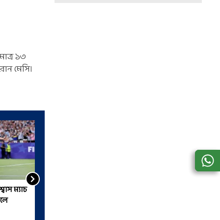
মাত্র ১৩
রান মেসি।
্বাস ম্যাচ
'...আইন কানুন সর্বনেশে,' ট্রাম্পের
ালে
এক ফোনেই লাল কার্ড প্রত্যাহার
মার্কিন প্লেয়ারের