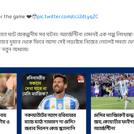
for the game ❤️🥹
pic.twitter.com/ccJ2dLyqZC
লাতে ঘটে অকল্পনীয় সব ঘটনা। আর্জেন্টিনা তেমনই এক গল্প লিখেছে! 
বিদায়ের দুয়ার থেকে ফিরে আসা সেই লড়াইয়ে নিজের গোলেই সমতা ফে
 নতুন অধ্যায়।
ট বয়
নকআউটের আগে রবিবারের
মেসির ম্যাজিকেই রুদ্ধশ
তীয় ও
ম্যাচে মাঠে নামবেন না মেসি?
জয়, কোয়ার্টার ফাইন
জবাব দিলেন কোচ স্কালোনি
আর্জেন্টিনা