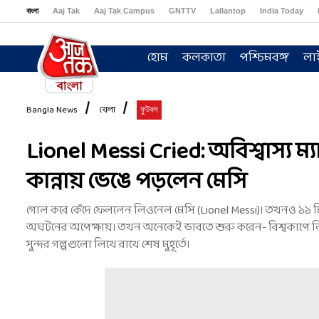
বাংলা
Aaj Tak
Aaj Tak Campus
GNTTV
Lallantop
India Today
Sports Tak
Crime Tak
Astro Tak
Gaming
Brides Today
Ishq FM
হোম
কলকাতা
পশ্চিমবঙ্গ
লা
Bangla News
খেলা
ফুটবল
Lionel Messi Cried: অবিশ্বাস্য ম্
কান্নায় ভেঙে পড়লেন মেসি
গোল করে কেঁদে ফেললেন লিওনেল মেসি (Lionel Messi)। তখনও ১১ মি
অঘটনের অপেক্ষায়। তখন অনেকেই ভাবতে শুরু করেন- বিশ্বকাপে ল
সুন্দর গল্পগুলো লিখে রাখে শেষ মুহূর্তে।