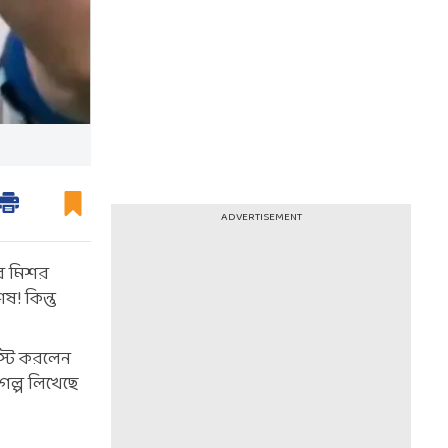
ADVERTISEMENT
োর মিশর
! কিন্তু
িস্ট করলেন
গল্প লিখেছে