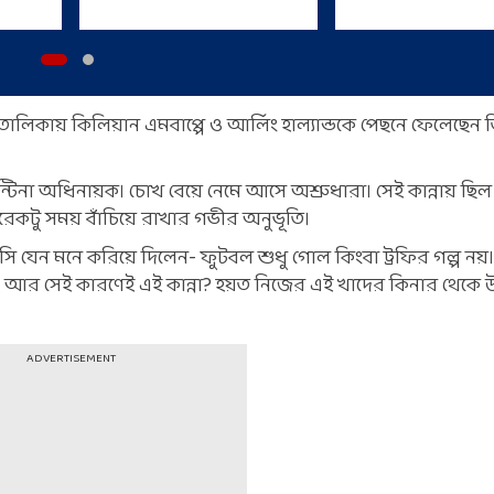
লিকায় কিলিয়ান এমবাপ্পে ও আর্লিং হাল্যান্ডকে পেছনে ফেলেছেন ত
না অধিনায়ক। চোখ বেয়ে নেমে আসে অশ্রুধারা। সেই কান্নায় ছিল স্
রেকটু সময় বাঁচিয়ে রাখার গভীর অনুভূতি।
েসি যেন মনে করিয়ে দিলেন- ফুটবল শুধু গোল কিংবা ট্রফির গল্প ন
য গল্প। আর সেই কারণেই এই কান্না? হয়ত নিজের এই খাদের কিনার থেক
ADVERTISEMENT