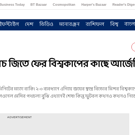
Business Today
BT Bazaar
Cosmopolitan
Harper's Bazaar
Reader’s Dige
বাংল
ইফস্টাইল
দেশ
ভিডিও
মনোরঞ্জন
রাশিফল
বিশ্ব
যাচ জিতে ফের বিশ্বকাপের কাছে আর্জেন্
নিটের মতো বাকি। ২-০ ব্যবধানে এগিয়ে জয়ের স্বপ্নে বিভোর মিশর বিশ্বকা
িওনেল মেসির পথচলা বুঝি এখানেই শেষ! কিন্তু ফুটবল কখনও কখনও নিজ
ADVERTISEMENT