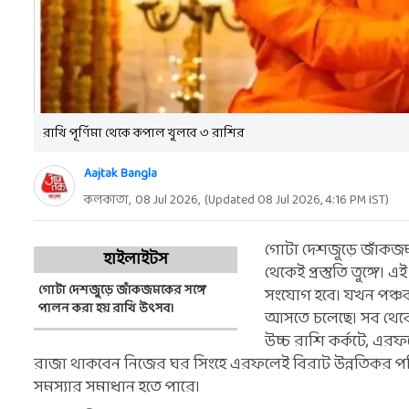
রাখি পূর্ণিমা থেকে কপাল খুলবে ৩ রাশির
Aajtak Bangla
কলকাতা,
08 Jul 2026
,
(Updated
08 Jul 2026, 4:16 PM
IST)
গোটা দেশজুড়ে জাঁকজ
হাইলাইটস
থেকেই প্রস্তুতি তুঙ্গ
গোটা দেশজুড়ে জাঁকজমকের সঙ্গে
সংযোগ হবে। যখন পঞ্চক
পালন করা হয় রাখি উৎসব।
আসতে চলেছে। সব থেকে ব
উচ্চ রাশি কর্কটে, এর
রাজা থাকবেন নিজের ঘর সিংহে এরফলেই বিরাট উন্নতিকর পর
সমস্যার সমাধান হতে পারে।