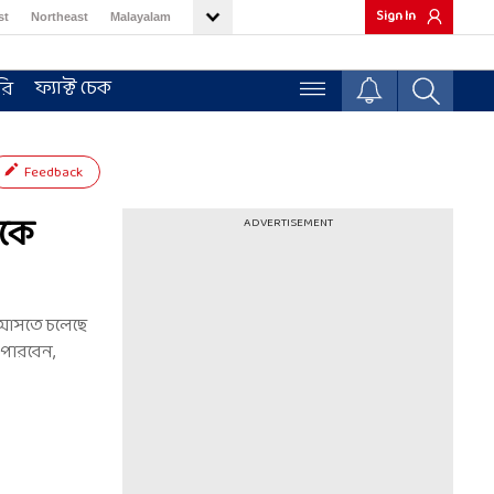
Sign In
st
Northeast
Malayalam
ফ্যাক্ট চেক
রি
Feedback
েকে
ADVERTISEMENT
ব আসতে চলেছে
 পারবেন,