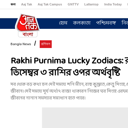
বাংলা
Aaj Tak
Aaj Tak Campus
GNTTV
Lallantop
India Today
Sports Tak
Crime Tak
Astro Tak
Gaming
Brides Today
Ishq FM
হোম
কলকাতা
পশ্চিমবঙ্গ
নির
Bangla News
রাশিফল
Rakhi Purnima Lucky Zodiacs: রা
ডিসেম্বর ৩ রাশির ওপর অর্থবৃষ্টি
সব থেকে বড় কথা হল সেই সময়ে শনি মীনে, রাহু কুম্ভতে, কেতু সিংহ
জীবনে। সেই সময়ে সূর্য অর্থাৎ রাজা থাকবেন নিজের ঘর সিংহে এরফ
জীবনের নানান সমস্যার সমাধান হতে পারে।