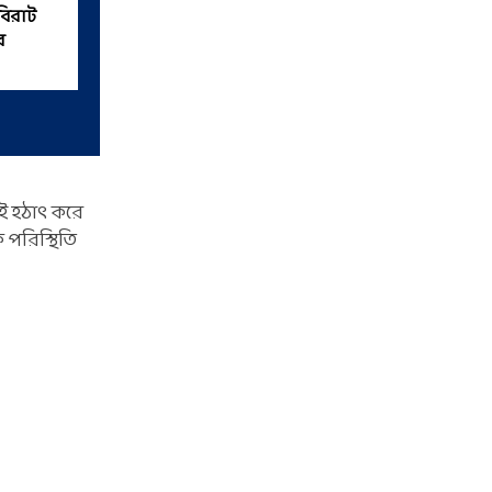
 বিরাট
রাশি জুলাই থেকে প্রচুর কামাবে
র
াই হঠাৎ করে
 পরিস্থিতি