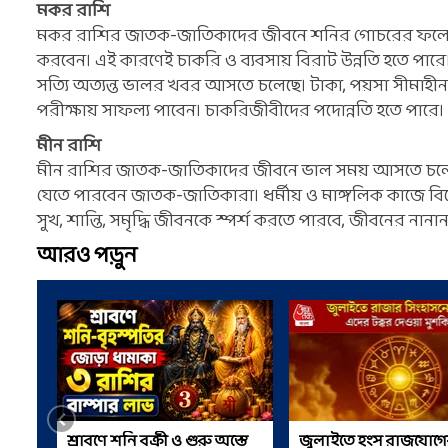
মকর রাশি
মকর রাশির জাতক-জাতিকাদের জীবনে শনির গোচরের ফলে ল
করবেন। এই কারণেই চাকরি ও ব্যবসায় বিরাট উন্নতি হতে পারে। 
সত্যি অত্যন্ত ভালর খবর আসতে চলেছে। টাকা, পয়সা সীমাহীন
পরীক্ষায় সাফল্য পাবেন। চাকরিজীবীদের পদোন্নতি হতে পারে।
মীন রাশি
মীন রাশির জাতক-জাতিকাদের জীবনে ভাল সময় আসতে চলেছ
যেতে পারবেন জাতক-জাতিকারা। ধর্মীয় ও মাঙ্গলিক কাজে বি
সুখ, শান্তি, সমৃদ্ধি জীবনকে স্পর্শ করতে পারবে, জীবনের ন
আরও পড়ুন
শ্রাবণে শনি বক্রী ও গুরু অস্তে
জুলাইতে হংস রাজযোগে