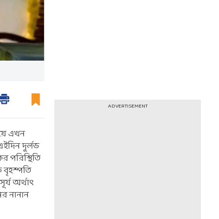
ADVERTISEMENT
িয়ে এখন
এইদিন দুর্লভ
র পরিস্থিতি
 বৃহস্পতি
র্য অর্থাৎ
ের নানান