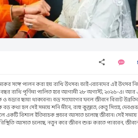
মকের সঙ্গে পালন করা হয় রাখি উৎসব। ভাই-বোনেদের এই উৎসব ন
ে। এই বছর রাখি পূর্ণিমা পালিত হবে আগামী ২৮ অগাস্ট, ২০২৬-এ। আর 
 ও ভদ্রার ছায়া থাকবেনা। ভদ্র সংযোগের ফলে জীবনে বিরাট উন্নতিক
ড় কথা হল সেই সময়ে শনি মীনে, রাহু কুম্ভতে, কেতু সিংহে, দেবগুরু
ফলে একটি বিশাল ইতিবাচক প্রভাব আসতে চলেছে জীবনে। সেই সময়ে সূ
িস্থিতি আসতে চলেছে, নতুন করে জীবন শুরু করতে পারবেন, জীবন