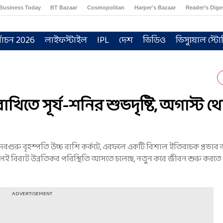
Business Today
BT Bazaar
Cosmopolitan
Harper's Bazaar
Reader’s Dige
্বাচন 2026
লাইফস্টাইল
IPL
দেশ
ভিডিও
ভিস্যুয়াল স্টো
খিতে সূর্য-শনির শুভদৃষ্টি, অগাস্ট থ
ে, দেবগুরু বৃহস্পতি উচ্চ রাশি কর্কটে, এরফলে একটি বিশাল ইতিবাচক প্রভা
লেই বিরাট উন্নতিকর পরিস্থিতি আসতে চলেছে, নতুন করে জীবন শুরু করতে
ADVERTISEMENT