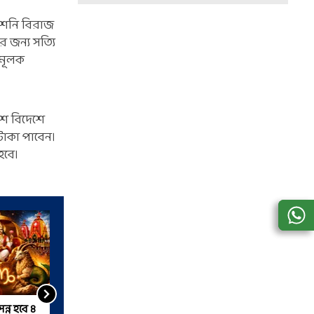
 শনি বিরাজ
র জন্য সত্যি
ামূলক
ে বিদেশে
টাকা পাবেন।
 হবে।
সন্ন হবে ৪
শুক্রের উপর কেতুর ছায়া, এই ৪