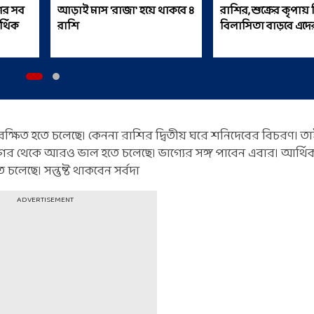
শির সব
আড়াই মাস 'রাজা' হয়ে থাকবে ৪
রাশির, শুক্রের কৃপায়
র্থিক
রাশি
বিলাসিতা বাড়বে এদে
রক্ষিত হতে চলেছে। কেননা রাশির দ্বিতীয় ঘরে শনিদেবের বিচরণ। ত
র থেকে আরও ভাল হতে চলেছে। ভাগ্যের সঙ্গ পাবেন এবার। আর্থিক
চলেছে। সন্তুষ্ট থাকবেন সর্বদা
ADVERTISEMENT