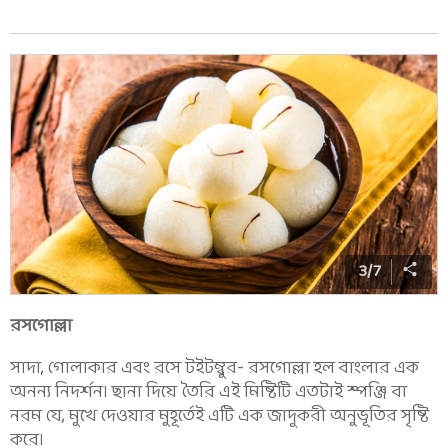
3
/
7
রসগোল্লা
সাদা, গোলাকার এবং রসে টইটম্বুর- রসগোল্লা হল বাংলার এক
অনন্য নিদর্শন। ছানা দিয়ে তৈরি এই মিষ্টিটি এতটাই স্পঞ্জি বা
নরম যে, মুখে দেওয়ার মুহূর্তেই এটি এক জাদুকরী অনুভূতির সৃষ্টি
করে।