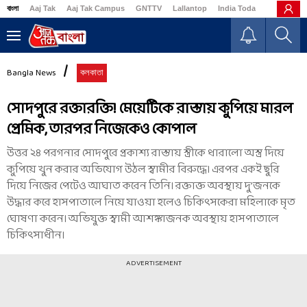
বাংলা
Aaj Tak
Aaj Tak Campus
GNTTV
Lallantop
India Today
Business
Bangla News
কলকাতা
সোদপুরে রক্তারক্তি! মেয়েটিকে রাস্তায় কুপিয়ে মারল
প্রেমিক, তারপর নিজেকেও কোপাল
উত্তর ২৪ পরগনার সোদপুরে প্রকাশ্য রাস্তায় স্ত্রীকে ধারালো অস্ত্র দিয়ে
কুপিয়ে খুন করার অভিযোগ উঠল স্বামীর বিরুদ্ধে। এরপর একই ছুরি
দিয়ে নিজের পেটেও আঘাত করেন তিনি। রক্তাক্ত অবস্থায় দু’জনকে
উদ্ধার করে হাসপাতালে নিয়ে যাওয়া হলেও চিকিৎসকেরা মহিলাকে মৃত
ঘোষণা করেন। অভিযুক্ত স্বামী আশঙ্কাজনক অবস্থায় হাসপাতালে
চিকিৎসাধীন।
ADVERTISEMENT