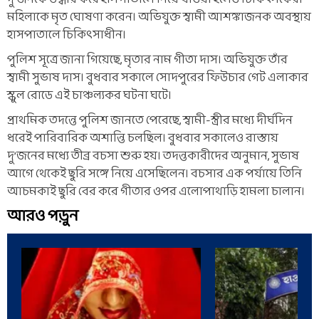
মহিলাকে মৃত ঘোষণা করেন। অভিযুক্ত স্বামী আশঙ্কাজনক অবস্থায়
হাসপাতালে চিকিৎসাধীন।
পুলিশ সূত্রে জানা গিয়েছে, মৃতার নাম গীতা দাস। অভিযুক্ত তাঁর
স্বামী সুভাষ দাস। বুধবার সকালে সোদপুরের ফিউচার গেট এলাকার
স্কুল রোডে এই চাঞ্চল্যকর ঘটনা ঘটে।
প্রাথমিক তদন্তে পুলিশ জানতে পেরেছে, স্বামী-স্ত্রীর মধ্যে দীর্ঘদিন
ধরেই পারিবারিক অশান্তি চলছিল। বুধবার সকালেও রাস্তায়
দু’জনের মধ্যে তীব্র বচসা শুরু হয়। তদন্তকারীদের অনুমান, সুভাষ
আগে থেকেই ছুরি সঙ্গে নিয়ে এসেছিলেন। বচসার এক পর্যায়ে তিনি
আচমকাই ছুরি বের করে গীতার ওপর এলোপাথাড়ি হামলা চালান।
আরও পড়ুন