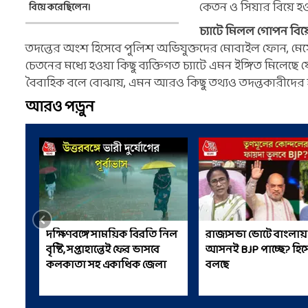
কেতন ও সিয়ার বিয়ে হ
বিয়ে করেছিলেন।
চ্যাটে মিলল গোপন বিয়
তদন্তের অংশ হিসেবে পুলিশ অভিযুক্তদের মোবাইল ফোন, মেসেজ
চেতনের মধ্যে হওয়া কিছু ব্যক্তিগত চ্যাটে এমন ইঙ্গিত মিলেছে যে
বৈবাহিক বলে বোঝায়, এমন আরও কিছু তথ্যও তদন্তকারীদের 
আরও পড়ুন
দক্ষিণবঙ্গে সাময়িক বিরতি নিল
রাজ্যসভা ভোটে বাংলায়
বৃষ্টি, সপ্তাহান্তেই ফের ভাসবে
আসনই BJP পাচ্ছে? হিস
কলকাতা সহ একাধিক জেলা
বলছে