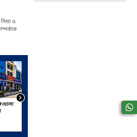
সিয়া ও
সম্পর্ককে
ঙ্ক খোলা
অষ্টম পে কমিশন নিয়ে চলতি
ন
সপ্তাহেই বৈঠক কলকাতায়, ৬৯
হাজারে পৌঁছতে পারে বেসিক
স্যালারি?