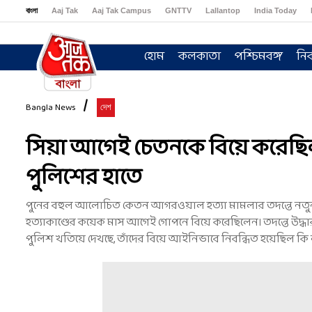
বাংলা
Aaj Tak
Aaj Tak Campus
GNTTV
Lallantop
India Today
Sports Tak
Crime Tak
Astro Tak
Gaming
Brides Today
Ishq FM
হোম
কলকাতা
পশ্চিমবঙ্গ
নির
Bangla News
দেশ
সিয়া আগেই চেতনকে বিয়ে করেছিল
পুলিশের হাতে
পুনের বহুল আলোচিত কেতন আগরওয়াল হত্যা মামলার তদন্তে নতুন মোড
হত্যাকাণ্ডের কয়েক মাস আগেই গোপনে বিয়ে করেছিলেন। তদন্তে উদ্ধ
পুলিশ খতিয়ে দেখছে, তাঁদের বিয়ে আইনিভাবে নিবন্ধিত হয়েছিল কি 