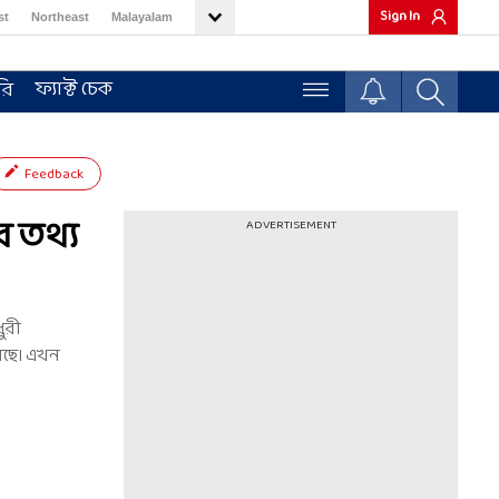
Sign In
st
Northeast
Malayalam
ফ্যাক্ট চেক
রি
Feedback
 তথ্য
ADVERTISEMENT
ুরী
সেছে। এখন