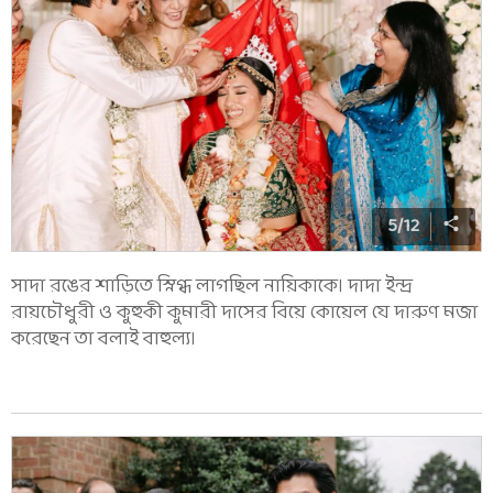
5
/
12
সাদা রঙের শাড়িতে স্নিগ্ধ লাগছিল নায়িকাকে। দাদা ইন্দ্র
রায়চৌধুরী ও কুহুকী কুমারী দাসের বিয়ে কোয়েল যে দারুণ মজা
করেছেন তা বলাই বাহুল্য।