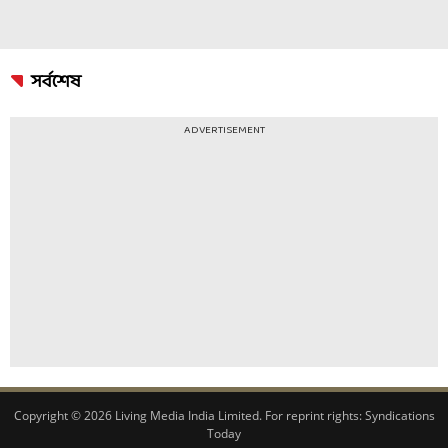
সর্বশেষ
ADVERTISEMENT
Copyright © 2026 Living Media India Limited. For reprint rights:
Syndications
Today